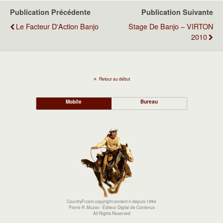
Publication Précédente
Publication Suivante
Le Facteur D'Action Banjo
Stage De Banjo – VIRTON
2010
Retour au début
Mobile
Bureau
CountryFr.com copyright content © depuis 1994
Pierre R. Muzas - Éditeur Digital de Contenus
All Rights Reserved