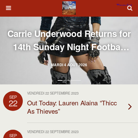
Carrie Underwood Returns for
14th Sunday Night Football
Season
MARDI 4 AOÛT 2026
VENDREDI 22 SEPTEMBRE 2023
SEP
22
Out Today: Lauren Alaina “Thicc
As Thieves”
VENDREDI 22 SEPTEMBRE 2023
SEP