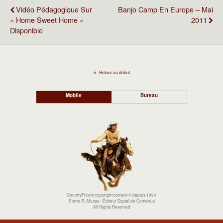
Vidéo Pédagogique Sur
Banjo Camp En Europe – Mai
« Home Sweet Home »
2011
Disponible
Retour au début
Mobile
Bureau
CountryFr.com copyright content © depuis 1994
Pierre R. Muzas - Éditeur Digital de Contenus
All Rights Reserved