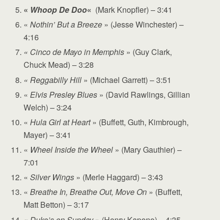
«
Whoop De Doo
«
(Mark Knopfler) – 3:41
«
Nothin’ But a Breeze
» (Jesse Winchester) –
4:16
« Cinco de Mayo in Memphis
» (Guy Clark,
Chuck Mead) – 3:28
« Reggabilly Hill
» (Michael Garrett) – 3:51
«
Elvis Presley Blues
» (David Rawlings, Gillian
Welch) – 3:24
«
Hula Girl at Heart
» (Buffett, Guth, Kimbrough,
Mayer) – 3:41
«
Wheel Inside the Wheel
» (Mary Gauthier) –
7:01
«
Silver Wings
» (Merle Haggard) – 3:43
«
Breathe In, Breathe Out, Move On
» (Buffett,
Matt Betton) – 3:17
«
Duke’s on Sunday
» (Henry Kapono) – 4:35