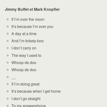
Jimmy Buffet et Mark Knopfler
If I’m over the moon
It’s because I’m over you
A day at a time
And I’m tickety-boo
I don’t carry on
The way I used to
Whoop de doo
Whoop de doo
__
If I’m doing great
It’s because when I get home
I don’t go straight
To my answerphone